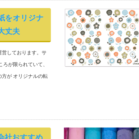
紙をオリジナ
大丈夫
運営しております。サ
ころが限られていて、
方が オリジナルの転
。
会社おすすめ