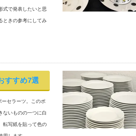
形式で発表したいと思
るときの参考にしてみ
おすすめ7選
ポーセラーツ。このポ
きないものの一つに白
、転写紙を貼って色の
使用します。