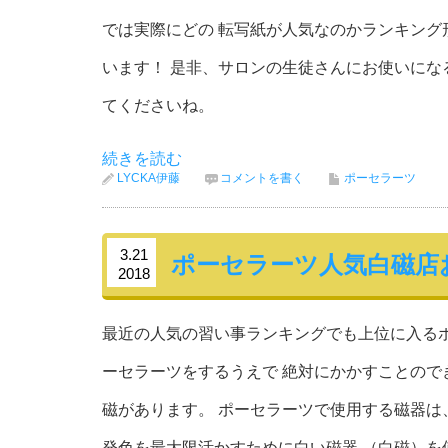
では実際にどの 転写紙が人気なのかランキング
います！ 是非、サロンの生徒さんにお使いにな
てくださいね。
続きを読む
LYCKA伊藤
コメントを書く
ポーセラーツ
3.21
ポーセラーツ人気白磁店
2018
最近の人気の習い事ランキングでも上位に入る
ーセラーツをするうえで 絶対にかかすことので
磁があります。 ポーセラーツで使用する磁器は
発色を最大限活かすために白い磁器 （白磁）を