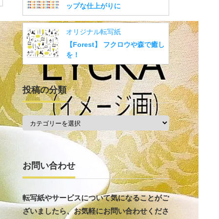
ップな仕上がりに
オリジナル転写紙
【Forest】 フクロウや森で癒し
を！
投稿の分類
投
稿
の
分
類
お問い合わせ
転写紙やサービスについて気になることがご
ざいましたら、お気軽にお問い合わせくださ