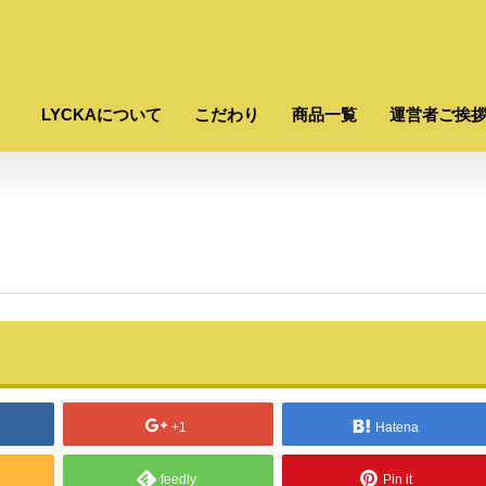
LYCKAについて
こだわり
商品一覧
運営者ご挨
+1
Hatena
feedly
Pin it